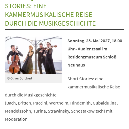
Tab)
STORIES: EINE
KAMMERMUSIKALISCHE REISE
DURCH DIE MUSIKGESCHICHTE
Sonntag, 23. Mai 2027, 18.00
Uhr - Audienzsaal im
Residenzmuseum Schloß
Neuhaus
Short Stories: eine
© Oliver Borchert
kammermusikalische Reise
durch die Musikgeschichte
(Bach, Britten, Puccini, Wertheim, Hindemith, Gubaidulina,
Mendelssohn, Turina, Strawinsky, Schostakowitsch) mit
Moderation