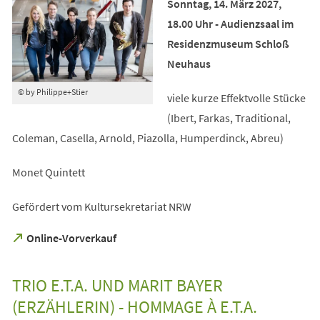
Sonntag, 14. März 2027,
18.00 Uhr - Audienzsaal im
Residenzmuseum Schloß
Neuhaus
© by Philippe+Stier
viele kurze Effektvolle Stücke
(Ibert, Farkas, Traditional,
Coleman, Casella, Arnold, Piazolla, Humperdinck, Abreu)
Monet Quintett
Gefördert vom Kultursekretariat NRW
(Öffnet
Online-Vorverkauf
in
einem
neuen
TRIO E.T.A. UND MARIT BAYER
Tab)
(ERZÄHLERIN) - HOMMAGE À E.T.A.