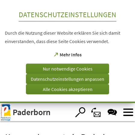
Inhalt anspringen
DATENSCHUTZEINSTELLUNGEN
Durch die Nutzung dieser Website erklären Sie sich damit
einverstanden, dass diese Seite Cookies verwendet.
(Öffnet
Mehr Infos
in
einem
Nur notwendige Cookies
neuen
Tab)
Datenschutzeinstellungen anpassen
Alle Cookies akzeptieren
Visuelle
Paderborn
Assistenzsoftware
öffnen.