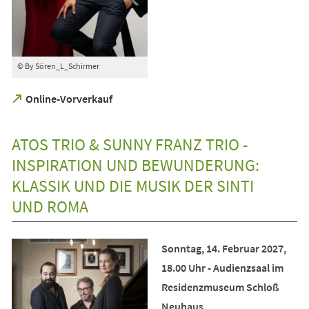
© By Sören_L_Schirmer
(Öffnet
Online-Vorverkauf
in
einem
neuen
ATOS TRIO & SUNNY FRANZ TRIO -
Tab)
INSPIRATION UND BEWUNDERUNG:
KLASSIK UND DIE MUSIK DER SINTI
UND ROMA
Sonntag, 14. Februar 2027,
18.00 Uhr - Audienzsaal im
Residenzmuseum Schloß
Neuhaus