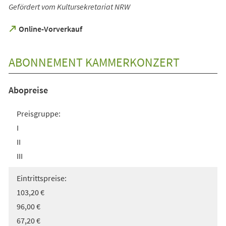
Gefördert vom Kultursekretariat NRW
(Öffnet
Online-Vorverkauf
in
einem
neuen
ABONNEMENT KAMMERKONZERT
Tab)
Abopreise
Preisgruppe:
I
II
III
Eintrittspreise:
103,20 €
96,00 €
67,20 €