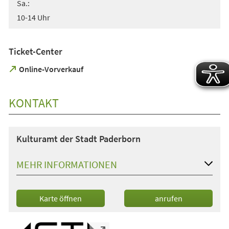
Sa.:
10-14 Uhr
Ticket-Center
(Öffnet
Online-Vorverkauf
in
einem
neuen
KONTAKT
Tab)
Kulturamt der Stadt Paderborn
MEHR INFORMATIONEN
(Öffnet
Karte öffnen
anrufen
in
einem
neuen