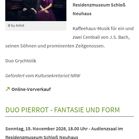
Residenzmuseum Schloß
Neuhaus
© by Artist
Kaffeehaus-Musik für ein und
zwei Cembali von J.S. Bach,
seinen Söhnen und prominenten Zeitgenossen.
Duo Grychtolik
Gefördert vom Kultursekretariat NRW
(Öffnet
Online-Vorverkauf
in
einem
neuen
DUO PIERROT - FANTASIE UND FORM
Tab)
Sonntag, 15. November 2026, 18.00 Uhr - Audienzsaal im
Residenzmuseum Schloß Neuhaus