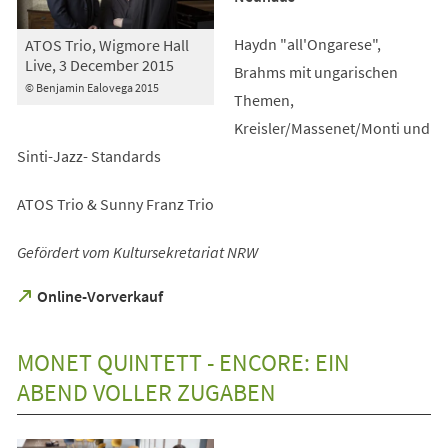
Haydn "all'Ongarese",
ATOS Trio, Wigmore Hall
Live, 3 December 2015
Brahms mit ungarischen
© Benjamin Ealovega 2015
Themen,
Kreisler/Massenet/Monti und
Sinti-Jazz- Standards
ATOS Trio & Sunny Franz Trio
Gefördert vom Kultursekretariat NRW
(Öffnet
Online-Vorverkauf
in
einem
neuen
MONET QUINTETT - ENCORE: EIN
Tab)
ABEND VOLLER ZUGABEN