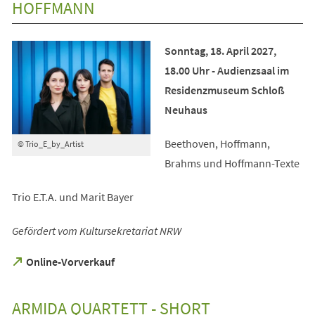
HOFFMANN
Sonntag, 18. April 2027,
18.00 Uhr - Audienzsaal im
Residenzmuseum Schloß
Neuhaus
Beethoven, Hoffmann,
© Trio_E_by_Artist
Brahms und Hoffmann-Texte
Trio E.T.A. und Marit Bayer
Gefördert vom Kultursekretariat NRW
(Öffnet
Online-Vorverkauf
in
einem
neuen
ARMIDA QUARTETT - SHORT