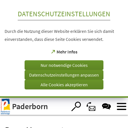
Inhalt anspringen
DATENSCHUTZEINSTELLUNGEN
Durch die Nutzung dieser Website erklären Sie sich damit
einverstanden, dass diese Seite Cookies verwendet.
(Öffnet
Mehr Infos
in
einem
Nur notwendige Cookies
neuen
Tab)
Datenschutzeinstellungen anpassen
Alle Cookies akzeptieren
Visuelle
Paderborn
Assistenzsoftware
öffnen.