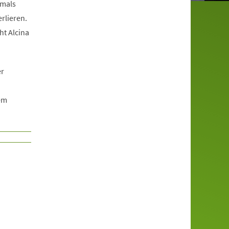
tmals
rlieren.
ht Alcina
er
em