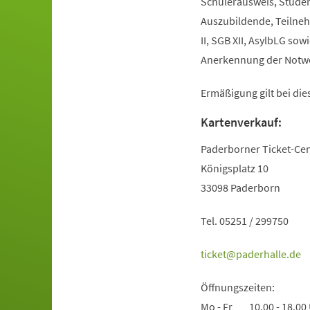
Schülerausweis, Studen
Auszubildende, Teilne
II, SGB XII, AsylbLG sow
Anerkennung der Notwen
Ermäßigung gilt bei die
Kartenverkauf:
Paderborner Ticket-Ce
Königsplatz 10
33098 Paderborn
Tel. 05251 / 299750
ticket
paderhalle
de
Öffnungszeiten:
Mo - Fr 10.00 - 18.00