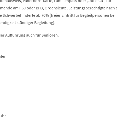
tenausweis, Paderborn-Karte, Familienpass oder „JuLeiCa“, für
hmende am FSJ oder BFD, Ordensleute, Leistungsberechtigte nach
ie Schwerbehinderte ab 70% (freier Eintritt für Begleitpersonen bei
digkeit ständiger Begleitung).
ser Aufführung auch für Senioren.
nter
 Uhr