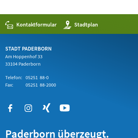
Kontaktformular
(Öffnet
Stadtplan
in
einem
neuen
Tab)
STADT PADERBORN
Am Hoppenhof 33
33104 Paderborn
Telefon:
05251 88-0
Fax:
05251 88-2000
Paderborn überzeugt.