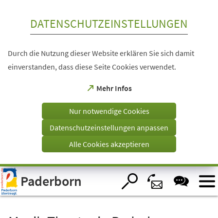
Inhalt anspringen
DATENSCHUTZEINSTELLUNGEN
Durch die Nutzung dieser Website erklären Sie sich damit
einverstanden, dass diese Seite Cookies verwendet.
(Öffnet
Mehr Infos
in
einem
Nur notwendige Cookies
neuen
Tab)
Datenschutzeinstellungen anpassen
Alle Cookies akzeptieren
Visuelle
Paderborn
Assistenzsoftware
öffnen.