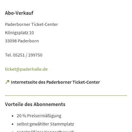
Abo-Verkauf
Paderborner Ticket-Center
Königsplatz 10
33098 Paderborn
Tel. 05251 / 299750
ticket
paderhalle
de
(Öffnet
Internetseite des Paderborner Ticket-Center
in
einem
neuen
Vorteile des Abonnements
Tab)
20 % Preisermäßigung
selbst gewählter Stammplatz