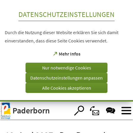
Inhalt anspringen
DATENSCHUTZEINSTELLUNGEN
Durch die Nutzung dieser Website erklären Sie sich damit
einverstanden, dass diese Seite Cookies verwendet.
(Öffnet
Mehr Infos
in
einem
Nur notwendige Cookies
neuen
Tab)
Datenschutzeinstellungen anpassen
Alle Cookies akzeptieren
Visuelle
Paderborn
Assistenzsoftware
öffnen.