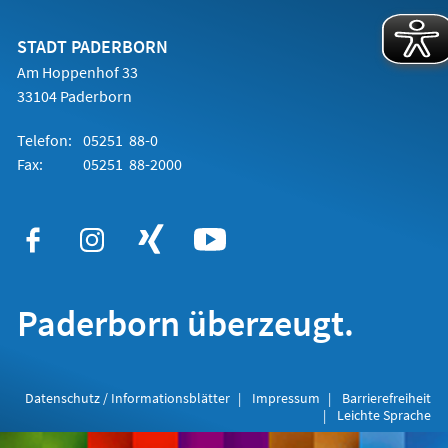
einem
neuen
Tab)
STADT PADERBORN
Am Hoppenhof 33
33104 Paderborn
Telefon:
05251 88-0
Fax:
05251 88-2000
Paderborn überzeugt.
Datenschutz / Informationsblätter
Impressum
Barrierefreiheit
Leichte Sprache