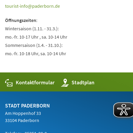
tourist-info
paderborn
de
Öffnungszeiten
:
Wintersaison (1.11. - 31.3.):
mo.-fr. 10-17 Uhr , sa. 10-14 Uhr
Sommersaison (1.4. - 31.10.):
mo.-fr. 10-18 Uhr, sa. 10-14 Uhr
Kontaktformular
(Öffnet
Stadtplan
in
einem
neuen
Tab)
STADT PADERBORN
Am Hoppenhof 33
33104 Paderborn