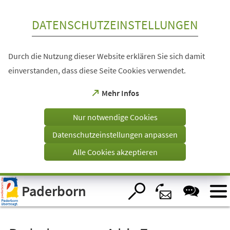
Inhalt anspringen
DATENSCHUTZEINSTELLUNGEN
Durch die Nutzung dieser Website erklären Sie sich damit
einverstanden, dass diese Seite Cookies verwendet.
(Öffnet
Mehr Infos
in
einem
Nur notwendige Cookies
neuen
Tab)
Datenschutzeinstellungen anpassen
Alle Cookies akzeptieren
Visuelle
Paderborn
Assistenzsoftware
öffnen.