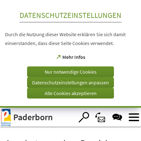
Inhalt anspringen
DATENSCHUTZEINSTELLUNGEN
Durch die Nutzung dieser Website erklären Sie sich damit
einverstanden, dass diese Seite Cookies verwendet.
(Öffnet
Mehr Infos
in
einem
Nur notwendige Cookies
neuen
Tab)
Datenschutzeinstellungen anpassen
Alle Cookies akzeptieren
Visuelle
Paderborn
Assistenzsoftware
öffnen.