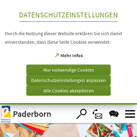
Inhalt anspringen
DATENSCHUTZEINSTELLUNGEN
Durch die Nutzung dieser Website erklären Sie sich damit
einverstanden, dass diese Seite Cookies verwendet.
(Öffnet
Mehr Infos
in
einem
Nur notwendige Cookies
neuen
Tab)
Datenschutzeinstellungen anpassen
Alle Cookies akzeptieren
Visuelle
Paderborn
Assistenzsoftware
öffnen.