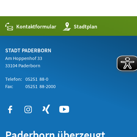
Kontaktformular
(Öffnet
Stadtplan
in
einem
neuen
Tab)
STADT PADERBORN
Am Hoppenhof 33
33104 Paderborn
Telefon:
05251 88-0
Fax:
05251 88-2000
Paderborn überzeugt.