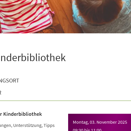
inderbibliothek
NGSORT
R
r Kinderbibliothek
Montag, 03. November 2025
ngen, Unterstützung, Tipps
09:30
bis
11:00