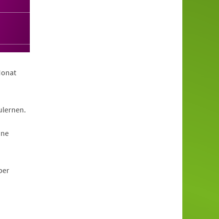
Monat
ulernen.
ine
ber