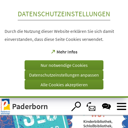
Inhalt anspringen
DATENSCHUTZEINSTELLUNGEN
Durch die Nutzung dieser Website erklären Sie sich damit
einverstanden, dass diese Seite Cookies verwendet.
(Öffnet
Mehr Infos
in
einem
Nur notwendige Cookies
neuen
Tab)
Datenschutzeinstellungen anpassen
Alle Cookies akzeptieren
Visuelle
Paderborn
Assistenzsoftware
öffnen.