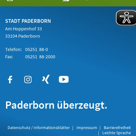
in
einem
neuen
Tab)
STADT PADERBORN
Am Hoppenhof 33
33104 Paderborn
Telefon:
05251 88-0
Fax:
05251 88-2000
Paderborn überzeugt.
Datenschutz / Informationsblätter
Impressum
Barrierefreiheit
Leichte Sprache