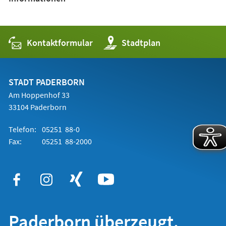
Kontaktformular
(Öffnet
Stadtplan
in
einem
neuen
Tab)
STADT PADERBORN
Am Hoppenhof 33
33104 Paderborn
Telefon:
05251 88-0
Fax:
05251 88-2000
Paderborn überzeugt.