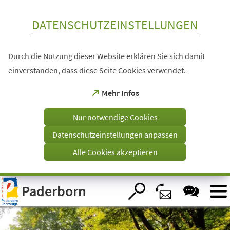
Inhalt anspringen
DATENSCHUTZEINSTELLUNGEN
Durch die Nutzung dieser Website erklären Sie sich damit
einverstanden, dass diese Seite Cookies verwendet.
(Öffnet
Mehr Infos
in
einem
Nur notwendige Cookies
neuen
Tab)
Datenschutzeinstellungen anpassen
Alle Cookies akzeptieren
Visuelle
Paderborn
Assistenzsoftware
öffnen.