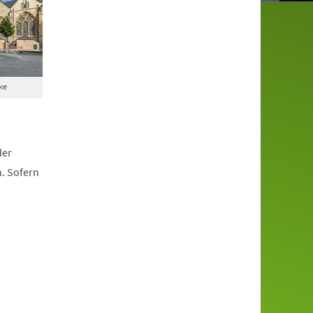
ke
der
. Sofern