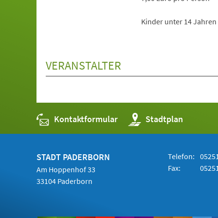
Kinder unter 14 Jahren 
VERANSTALTER
Kontaktformular
(Öffnet
Stadtplan
in
einem
neuen
Tab)
STADT PADERBORN
Telefon:
05251
Fax:
05251
Am Hoppenhof 33
33104 Paderborn