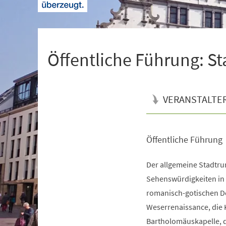
+
1
Öffentliche Führung: S
VERANSTALTE
Öffentliche Führung
Veranstaltungsinformationen
Der allgemeine Stadtrun
Sehenswürdigkeiten in d
romanisch-gotischen Do
Weserrenaissance, die 
Bartholomäuskapelle, d