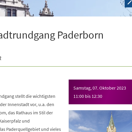
tadtrundgang Paderborn
R
Samstag, 07. Oktober 2023
dgang stellt die wichtigsten
11:00
bis
12:30
er Innenstadt vor, u.a. den
m, das Rathaus im Stil der
Kaiserpfalz und
as Paderquellgebiet und vieles