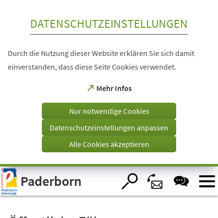
Inhalt anspringen
DATENSCHUTZEINSTELLUNGEN
Durch die Nutzung dieser Website erklären Sie sich damit
einverstanden, dass diese Seite Cookies verwendet.
(Öffnet
Mehr Infos
in
einem
Nur notwendige Cookies
neuen
Tab)
Datenschutzeinstellungen anpassen
Alle Cookies akzeptieren
Visuelle
Paderborn
Assistenzsoftware
öffnen.