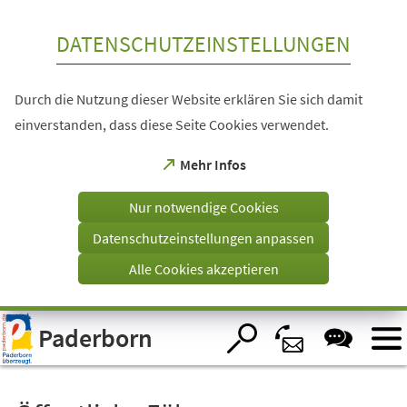
Inhalt anspringen
DATENSCHUTZEINSTELLUNGEN
Durch die Nutzung dieser Website erklären Sie sich damit
einverstanden, dass diese Seite Cookies verwendet.
(Öffnet
Mehr Infos
in
einem
Nur notwendige Cookies
neuen
Tab)
Datenschutzeinstellungen anpassen
Alle Cookies akzeptieren
Visuelle
Paderborn
Assistenzsoftware
öffnen.