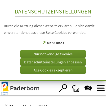
Inhalt anspringen
DATENSCHUTZEINSTELLUNGEN
Durch die Nutzung dieser Website erklären Sie sich damit
einverstanden, dass diese Seite Cookies verwendet.
(Öffnet
Mehr Infos
in
einem
Nur notwendige Cookies
neuen
Tab)
Datenschutzeinstellungen anpassen
Alle Cookies akzeptieren
Visuelle
Paderborn
Assistenzsoftware
öffnen.