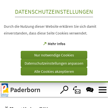
Inhalt anspringen
DATENSCHUTZEINSTELLUNGEN
Durch die Nutzung dieser Website erklären Sie sich damit
einverstanden, dass diese Seite Cookies verwendet.
(Öffnet
Mehr Infos
in
einem
Nur notwendige Cookies
neuen
Tab)
Datenschutzeinstellungen anpassen
Alle Cookies akzeptieren
Visuelle
Paderborn
Assistenzsoftware
öffnen.