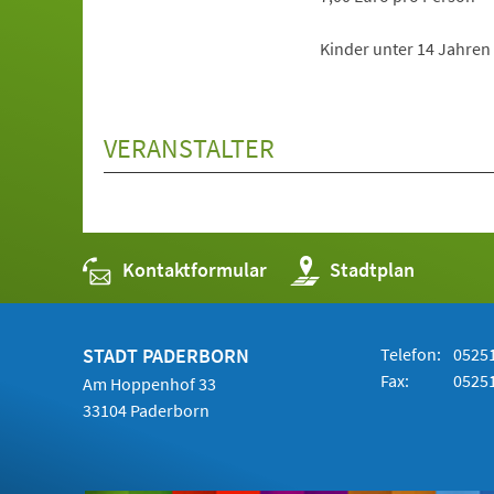
Kinder unter 14 Jahren 
VERANSTALTER
Kontaktformular
(Öffnet
Stadtplan
in
einem
neuen
Tab)
STADT PADERBORN
Telefon:
05251
Fax:
05251
Am Hoppenhof 33
33104 Paderborn