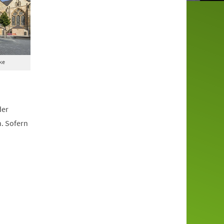
ke
der
. Sofern