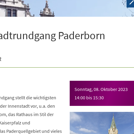
tadtrundgang Paderborn
R
Sonntag, 08. Oktober 2023
dgang stellt die wichtigsten
14:00
bis
15:30
er Innenstadt vor, u.a. den
m, das Rathaus im Stil der
Kaiserpfalz und
as Paderquellgebiet und vieles