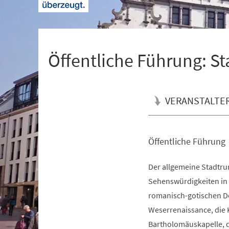
+
1
Öffentliche Führung: S
VERANSTALTE
Öffentliche Führung
Veranstaltungsinformationen
Der allgemeine Stadtrun
Sehenswürdigkeiten in d
romanisch-gotischen Do
Weserrenaissance, die 
Bartholomäuskapelle, d