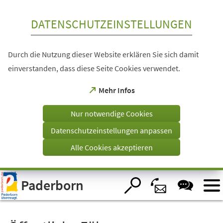
Inhalt anspringen
DATENSCHUTZEINSTELLUNGEN
Durch die Nutzung dieser Website erklären Sie sich damit
einverstanden, dass diese Seite Cookies verwendet.
(Öffnet
Mehr Infos
in
einem
Nur notwendige Cookies
neuen
Tab)
Datenschutzeinstellungen anpassen
Alle Cookies akzeptieren
Visuelle
Paderborn
Assistenzsoftware
öffnen.