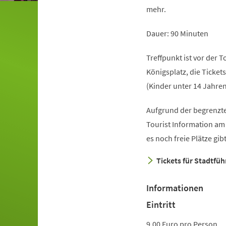
mehr.
Dauer: 90 Minuten
Treffpunkt ist vor der 
Königsplatz, die Ticket
(Kinder unter 14 Jahren
Aufgrund der begrenzte
(Öffnet
Tourist Information am
in
es noch freie Plätze gi
einem
Tickets für Stadtfü
neuen
Tab)
Informationen
Eintritt
9,00 Euro pro Person