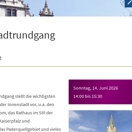
tadtrundgang
R
Sonntag, 14. Juni 2026
dgang stellt die wichtigsten
14:00
bis
15:30
er Innenstadt vor, u.a. den
m, das Rathaus im Stil der
Kaiserpfalz und
as Paderquellgebiet und vieles