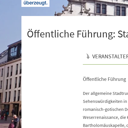
+
1
Öffentliche Führung: S
VERANSTALTE
Öffentliche Führung
Veranstaltungsinformationen
Der allgemeine Stadtrun
Sehenswürdigkeiten in d
romanisch-gotischen Do
Weserrenaissance, die 
Bartholomäuskapelle, d