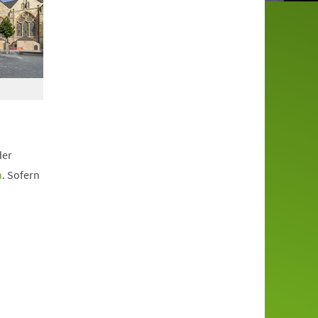
der
n
. Sofern