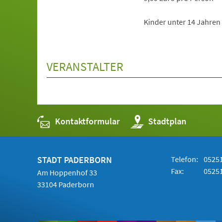
Kinder unter 14 Jahren 
VERANSTALTER
Kontaktformular
(Öffnet
Stadtplan
in
einem
neuen
Tab)
STADT PADERBORN
Telefon:
05251
Fax:
05251
Am Hoppenhof 33
33104 Paderborn