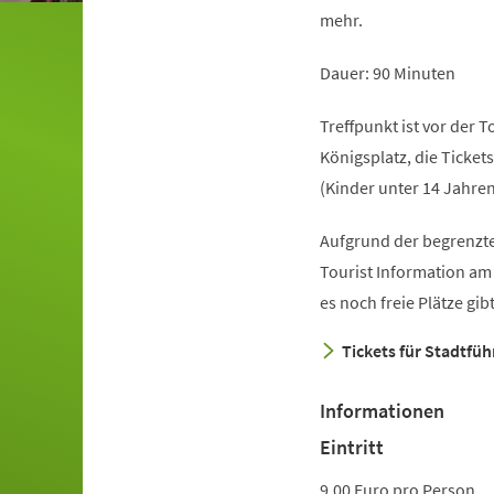
mehr.
Dauer: 90 Minuten
Treffpunkt ist vor der 
Königsplatz, die Ticket
(Kinder unter 14 Jahren
Aufgrund der begrenzte
(Öffnet
Tourist Information am
in
es noch freie Plätze gi
einem
Tickets für Stadtfü
neuen
Tab)
Informationen
Eintritt
9,00 Euro pro Person