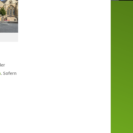
der
n
. Sofern