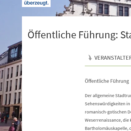
+
1
Öffentliche Führung: S
VERANSTALTE
Öffentliche Führung
Veranstaltungsinformationen
Der allgemeine Stadtrun
Sehenswürdigkeiten in d
romanisch-gotischen Do
Weserrenaissance, die 
Bartholomäuskapelle, d