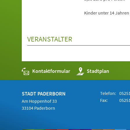
Kinder unter 14 Jahren 
VERANSTALTER
Kontaktformular
(Öffnet
Stadtplan
in
einem
neuen
Tab)
STADT PADERBORN
Telefon:
05251
Fax:
05251
Am Hoppenhof 33
33104 Paderborn