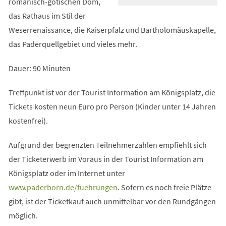
romanisch-gotischen Dom,
das Rathaus im Stil der
Weserrenaissance, die Kaiserpfalz und Bartholomäuskapelle,
das Paderquellgebiet und vieles mehr.
Dauer: 90 Minuten
Treffpunkt ist vor der Tourist Information am Königsplatz, die
Tickets kosten neun Euro pro Person (Kinder unter 14 Jahren
kostenfrei).
Aufgrund der begrenzten Teilnehmerzahlen empfiehlt sich
der Ticketerwerb im Voraus in der Tourist Information am
Königsplatz oder im Internet unter
(Öffnet
www.paderborn.de/fuehrungen
. Sofern es noch freie Plätze
in
gibt, ist der Ticketkauf auch unmittelbar vor den Rundgängen
einem
möglich.