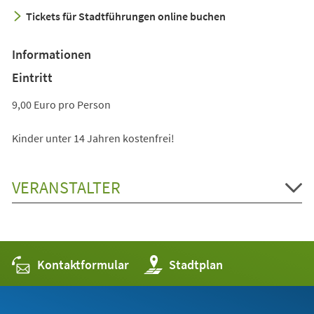
neuen
Tickets für Stadtführungen online buchen
Tab)
Informationen
Eintritt
9,00 Euro pro Person
Kinder unter 14 Jahren kostenfrei!
VERANSTALTER
Kontaktformular
(Öffnet
Stadtplan
in
einem
neuen