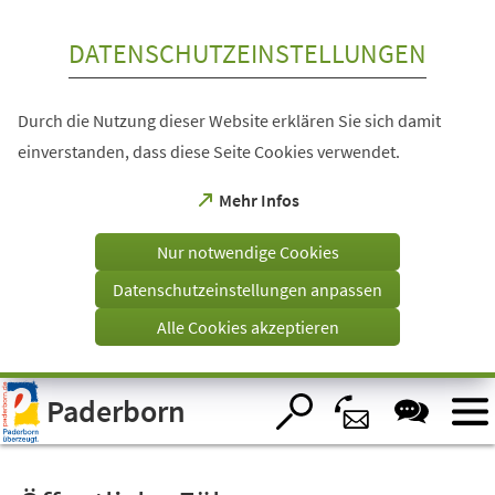
Inhalt anspringen
DATENSCHUTZEINSTELLUNGEN
Durch die Nutzung dieser Website erklären Sie sich damit
einverstanden, dass diese Seite Cookies verwendet.
(Öffnet
Mehr Infos
in
einem
Nur notwendige Cookies
neuen
Tab)
Datenschutzeinstellungen anpassen
Alle Cookies akzeptieren
Visuelle
Paderborn
Assistenzsoftware
öffnen.