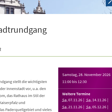
tadtrundgang
R
Samstag, 28. November 2026
dgang stellt die wichtigsten
11:00
bis
12:30
er Innenstadt vor, u.a. den
Weitere Termine
m, das Rathaus im Stil der
Sa
,
07
.
11
.
26
Sa
,
14
.
11
.
26
Kaiserpfalz und
Sa
,
21
.
11
.
26
Sa
,
05
.
12
.
26
as Paderquellgebiet und vieles