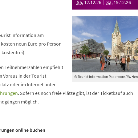
Sa
,
12
.
12
.
26
Sa
,
19
.
12
.
26
Tourist Information am
s kosten neun Euro pro Person
 kostenfrei).
en Teilnehmerzahlen empfiehlt
m Voraus in der Tourist
© Tourist Information Paderborn/ W. He
latz oder im Internet unter
ehrungen
. Sofern es noch freie Plätze gibt, ist der Ticketkauf auch
undgängen möglich.
hrungen online buchen