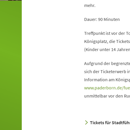
mehr.
Dauer: 90 Minuten
Treffpunkt ist vor der 
Königsplatz, die Ticket
(Kinder unter 14 Jahren
Aufgrund der begrenzt
sich der Ticketerwerb i
Information am Königsp
(Öffnet
www.paderborn.de/fu
in
unmittelbar vor den R
einem
neuen
Tab)
Tickets für Stadtfü