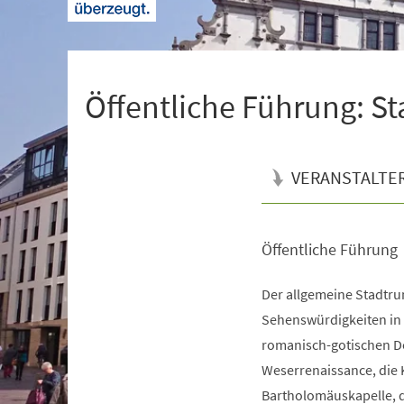
+
1
Öffentliche Führung: S
VERANSTALTE
Öffentliche Führung
Veranstaltungsinformationen
Der allgemeine Stadtrun
Sehenswürdigkeiten in d
romanisch-gotischen Do
Weserrenaissance, die 
Bartholomäuskapelle, d