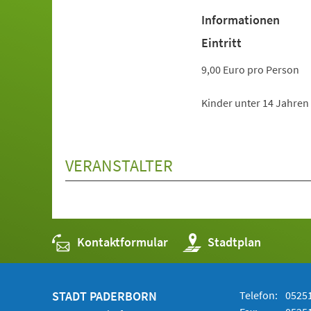
Informationen
Eintritt
9,00 Euro pro Person
Kinder unter 14 Jahren 
VERANSTALTER
Kontaktformular
(Öffnet
Stadtplan
in
einem
neuen
Tab)
STADT PADERBORN
Telefon:
05251