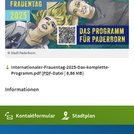
© Stadt Paderborn
Internationaler-Frauentag-2025-Das-komplette-
Programm.pdf
PDF
-Datei
8,86 MB
Informationen
Kontaktformular
(Öffnet
Stadtplan
in
einem
neuen