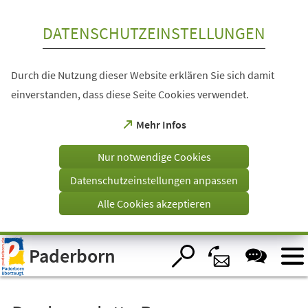
Inhalt anspringen
DATENSCHUTZEINSTELLUNGEN
Durch die Nutzung dieser Website erklären Sie sich damit
einverstanden, dass diese Seite Cookies verwendet.
(Öffnet
Mehr Infos
in
einem
Nur notwendige Cookies
neuen
Tab)
Datenschutzeinstellungen anpassen
Alle Cookies akzeptieren
Visuelle
Paderborn
Assistenzsoftware
öffnen.