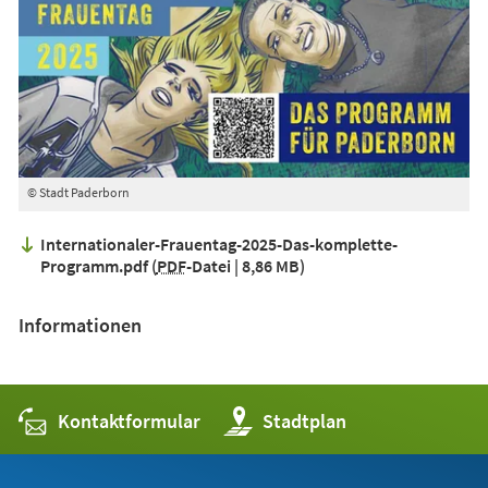
© Stadt Paderborn
Internationaler-Frauentag-2025-Das-komplette-
Programm.pdf
PDF
-Datei
8,86 MB
Informationen
Kontaktformular
(Öffnet
Stadtplan
in
einem
neuen