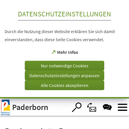
Inhalt anspringen
DATENSCHUTZEINSTELLUNGEN
Durch die Nutzung dieser Website erklären Sie sich damit
einverstanden, dass diese Seite Cookies verwendet.
(Öffnet
Mehr Infos
in
einem
Nur notwendige Cookies
neuen
Tab)
Datenschutzeinstellungen anpassen
Alle Cookies akzeptieren
Visuelle
Paderborn
Assistenzsoftware
öffnen.