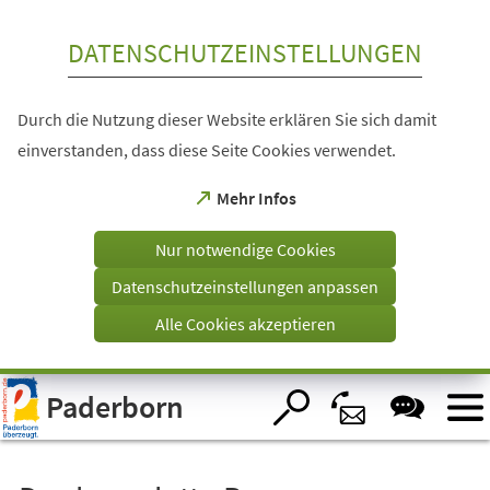
Inhalt anspringen
DATENSCHUTZEINSTELLUNGEN
Durch die Nutzung dieser Website erklären Sie sich damit
einverstanden, dass diese Seite Cookies verwendet.
(Öffnet
Mehr Infos
in
einem
Nur notwendige Cookies
neuen
Tab)
Datenschutzeinstellungen anpassen
Alle Cookies akzeptieren
Visuelle
Paderborn
Assistenzsoftware
öffnen.