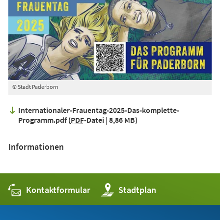
© Stadt Paderborn
Internationaler-Frauentag-2025-Das-komplette-
Programm.pdf
PDF
-Datei
8,86 MB
Informationen
Kontaktformular
(Öffnet
Stadtplan
in
einem
neuen