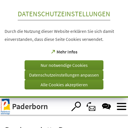
Inhalt anspringen
DATENSCHUTZEINSTELLUNGEN
Durch die Nutzung dieser Website erklären Sie sich damit
einverstanden, dass diese Seite Cookies verwendet.
(Öffnet
Mehr Infos
in
einem
Nur notwendige Cookies
neuen
Tab)
Datenschutzeinstellungen anpassen
Alle Cookies akzeptieren
Visuelle
Paderborn
Assistenzsoftware
öffnen.