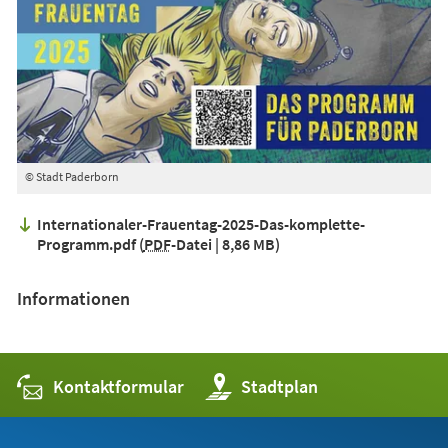
© Stadt Paderborn
Internationaler-Frauentag-2025-Das-komplette-
Programm.pdf
PDF
-Datei
8,86 MB
Informationen
Kontaktformular
(Öffnet
Stadtplan
in
einem
neuen