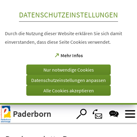
Inhalt anspringen
DATENSCHUTZEINSTELLUNGEN
Durch die Nutzung dieser Website erklären Sie sich damit
einverstanden, dass diese Seite Cookies verwendet.
(Öffnet
Mehr Infos
in
einem
Nur notwendige Cookies
neuen
Tab)
Datenschutzeinstellungen anpassen
Alle Cookies akzeptieren
Visuelle
Paderborn
Assistenzsoftware
öffnen.