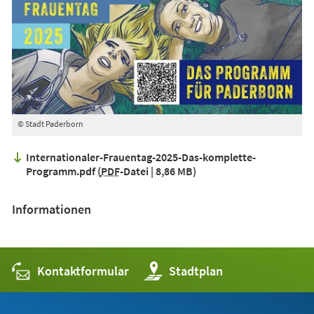
© Stadt Paderborn
Internationaler-Frauentag-2025-Das-komplette-
Programm.pdf
PDF
-Datei
8,86 MB
Informationen
Kontaktformular
(Öffnet
Stadtplan
in
einem
neuen