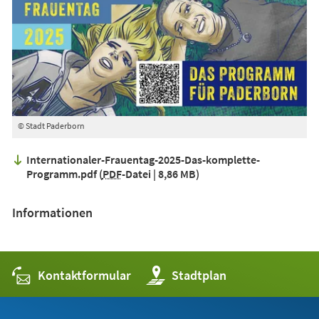
© Stadt Paderborn
Internationaler-Frauentag-2025-Das-komplette-
Programm.pdf
PDF
-Datei
8,86 MB
Informationen
Kontaktformular
(Öffnet
Stadtplan
in
einem
neuen