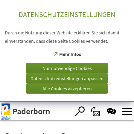
Inhalt anspringen
DATENSCHUTZEINSTELLUNGEN
Durch die Nutzung dieser Website erklären Sie sich damit
einverstanden, dass diese Seite Cookies verwendet.
(Öffnet
Mehr Infos
in
einem
Nur notwendige Cookies
neuen
Tab)
Datenschutzeinstellungen anpassen
Alle Cookies akzeptieren
Visuelle
Paderborn
Assistenzsoftware
öffnen.