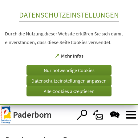
Inhalt anspringen
DATENSCHUTZEINSTELLUNGEN
Durch die Nutzung dieser Website erklären Sie sich damit
einverstanden, dass diese Seite Cookies verwendet.
(Öffnet
Mehr Infos
in
einem
Nur notwendige Cookies
neuen
Tab)
Datenschutzeinstellungen anpassen
Alle Cookies akzeptieren
Visuelle
Paderborn
Assistenzsoftware
öffnen.