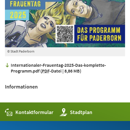
© Stadt Paderborn
Internationaler-Frauentag-2025-Das-komplette-
Programm.pdf
PDF
-Datei
8,86 MB
Informationen
Kontaktformular
(Öffnet
Stadtplan
in
einem
neuen