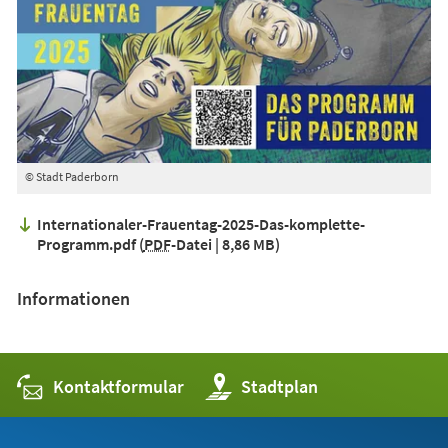
© Stadt Paderborn
Internationaler-Frauentag-2025-Das-komplette-
Programm.pdf
PDF
-Datei
8,86 MB
Informationen
Kontaktformular
(Öffnet
Stadtplan
in
einem
neuen