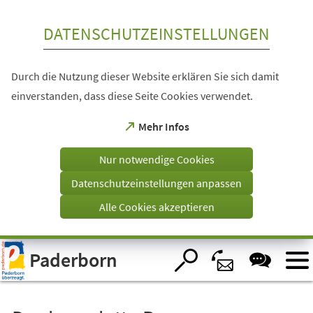
Inhalt anspringen
DATENSCHUTZEINSTELLUNGEN
Durch die Nutzung dieser Website erklären Sie sich damit
einverstanden, dass diese Seite Cookies verwendet.
(Öffnet
Mehr Infos
in
einem
Nur notwendige Cookies
neuen
Tab)
Datenschutzeinstellungen anpassen
Alle Cookies akzeptieren
Visuelle
Paderborn
Assistenzsoftware
öffnen.