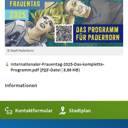
© Stadt Paderborn
Internationaler-Frauentag-2025-Das-komplette-
Programm.pdf
PDF
-Datei
8,86 MB
Informationen
Kontaktformular
(Öffnet
Stadtplan
in
einem
neuen