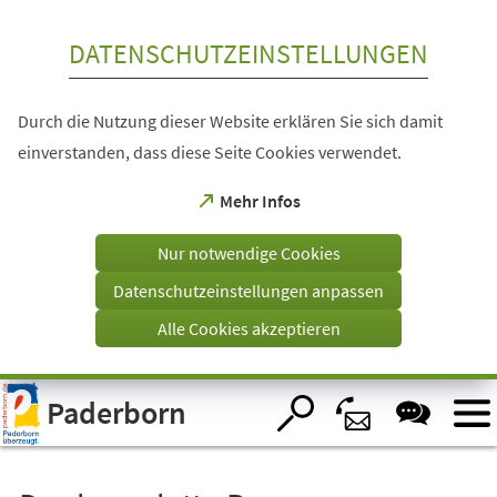
Inhalt anspringen
DATENSCHUTZEINSTELLUNGEN
Durch die Nutzung dieser Website erklären Sie sich damit
einverstanden, dass diese Seite Cookies verwendet.
(Öffnet
Mehr Infos
in
einem
Nur notwendige Cookies
neuen
Tab)
Datenschutzeinstellungen anpassen
Alle Cookies akzeptieren
Visuelle
Paderborn
Assistenzsoftware
öffnen.