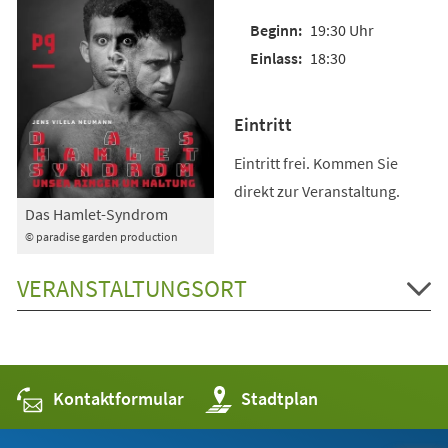
19:30 Uhr
18:30
Eintritt
Eintritt frei. Kommen Sie
direkt zur Veranstaltung.
Das Hamlet-Syndrom
© paradise garden production
VERANSTALTUNGSORT
Kontaktformular
(Öffnet
Stadtplan
in
einem