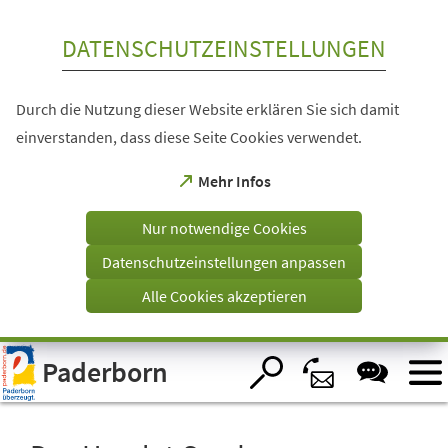
Inhalt anspringen
DATENSCHUTZEINSTELLUNGEN
Durch die Nutzung dieser Website erklären Sie sich damit
einverstanden, dass diese Seite Cookies verwendet.
(Öffnet
Mehr Infos
in
einem
Nur notwendige Cookies
neuen
Tab)
Datenschutzeinstellungen anpassen
Alle Cookies akzeptieren
Visuelle
Paderborn
Assistenzsoftware
öffnen.