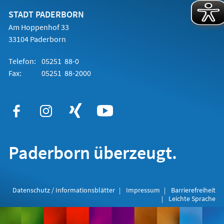
neuen
Tab)
STADT PADERBORN
Am Hoppenhof 33
33104 Paderborn
Telefon:
05251 88-0
Fax:
05251 88-2000
Paderborn überzeugt.
Datenschutz / Informationsblätter
Impressum
Barrierefreiheit
Leichte Sprache