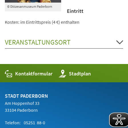
© Diözesanmuseum Paderborn
Eintritt
Kosten: im Eintrittspreis (4 €) enthalten
VERANSTALTUNGSORT
Kontaktformular
(Öffnet
Stadtplan
in
einem
neuen
Tab)
STADT PADERBORN
Am Hoppenhof 33
33104 Paderborn
Telefon:
05251 88-0