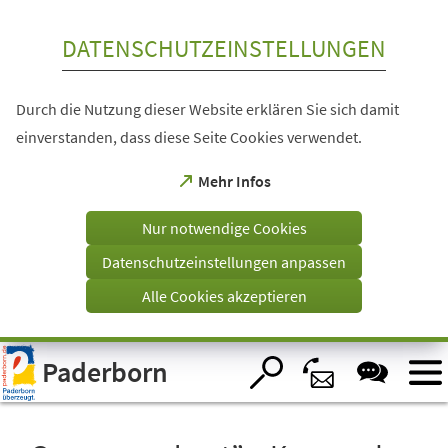
Inhalt anspringen
DATENSCHUTZEINSTELLUNGEN
Durch die Nutzung dieser Website erklären Sie sich damit
einverstanden, dass diese Seite Cookies verwendet.
(Öffnet
Mehr Infos
in
einem
Nur notwendige Cookies
neuen
Tab)
Datenschutzeinstellungen anpassen
Alle Cookies akzeptieren
Visuelle
Paderborn
Assistenzsoftware
öffnen.