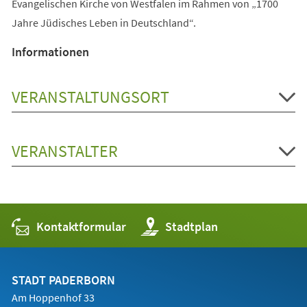
Evangelischen Kirche von Westfalen im Rahmen von „1700
Jahre Jüdisches Leben in Deutschland“.
Informationen
VERANSTALTUNGSORT
VERANSTALTER
Kontaktformular
(Öffnet
Stadtplan
in
einem
neuen
Tab)
STADT PADERBORN
Am Hoppenhof 33