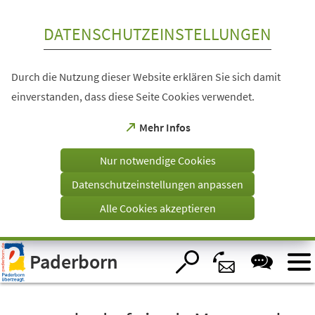
Inhalt anspringen
DATENSCHUTZEINSTELLUNGEN
Durch die Nutzung dieser Website erklären Sie sich damit
einverstanden, dass diese Seite Cookies verwendet.
(Öffnet
Mehr Infos
in
einem
Nur notwendige Cookies
neuen
Tab)
Datenschutzeinstellungen anpassen
Alle Cookies akzeptieren
Visuelle
Paderborn
Assistenzsoftware
öffnen.