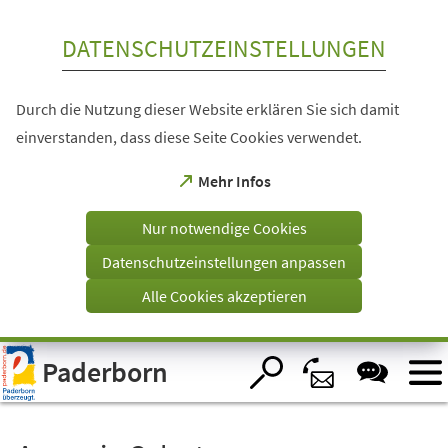
Inhalt anspringen
DATENSCHUTZEINSTELLUNGEN
Durch die Nutzung dieser Website erklären Sie sich damit
einverstanden, dass diese Seite Cookies verwendet.
(Öffnet
Mehr Infos
in
einem
Nur notwendige Cookies
neuen
Tab)
Datenschutzeinstellungen anpassen
Alle Cookies akzeptieren
Visuelle
Paderborn
Assistenzsoftware
öffnen.