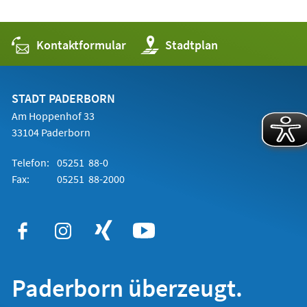
Kontaktformular
(Öffnet
Stadtplan
in
einem
neuen
Tab)
STADT PADERBORN
Am Hoppenhof 33
33104 Paderborn
Telefon:
05251 88-0
Fax:
05251 88-2000
Paderborn überzeugt.