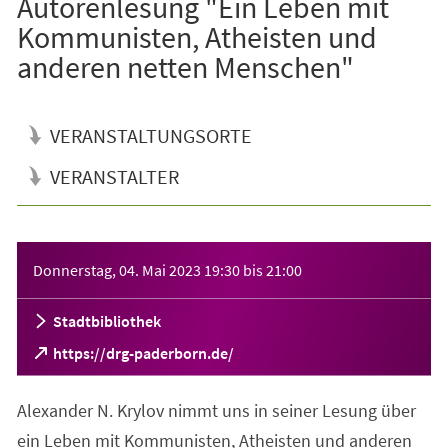
Autorenlesung "Ein Leben mit
Kommunisten, Atheisten und
anderen netten Menschen"
VERANSTALTUNGSORTE
VERANSTALTER
Veranstaltungsinformationen
Donnerstag, 04. Mai 2023
19:30
bis
21:00
Stadtbibliothek
(Öffnet
https://drg-paderborn.de/
in
einem
Alexander N. Krylov nimmt uns in seiner Lesung über
neuen
Tab)
ein Leben mit Kommunisten, Atheisten und anderen