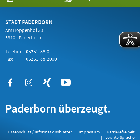
in
einem
neuen
Tab)
STADT PADERBORN
Am Hoppenhof 33
33104 Paderborn
Telefon:
05251 88-0
Fax:
05251 88-2000
Paderborn überzeugt.
Datenschutz / Informationsblätter
Impressum
Barrierefreiheit
Leichte Sprache