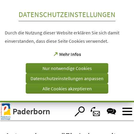
Inhalt anspringen
DATENSCHUTZEINSTELLUNGEN
Durch die Nutzung dieser Website erklären Sie sich damit
einverstanden, dass diese Seite Cookies verwendet.
(Öffnet
Mehr Infos
in
einem
Nur notwendige Cookies
neuen
Tab)
Datenschutzeinstellungen anpassen
Alle Cookies akzeptieren
Visuelle
Paderborn
Assistenzsoftware
öffnen.