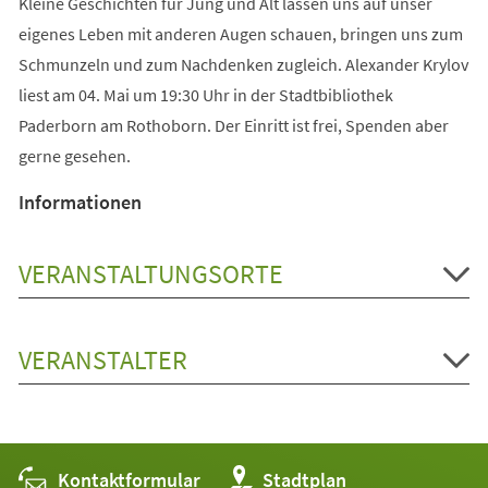
Kleine Geschichten für Jung und Alt lassen uns auf unser
eigenes Leben mit anderen Augen schauen, bringen uns zum
Schmunzeln und zum Nachdenken zugleich. Alexander Krylov
liest am 04. Mai um 19:30 Uhr in der Stadtbibliothek
Paderborn am Rothoborn. Der Einritt ist frei, Spenden aber
gerne gesehen.
Informationen
VERANSTALTUNGSORTE
VERANSTALTER
Kontaktformular
(Öffnet
Stadtplan