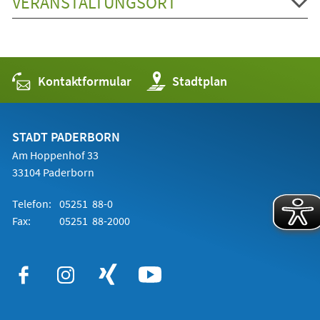
VERANSTALTUNGSORT
Kontaktformular
(Öffnet
Stadtplan
in
einem
neuen
Tab)
STADT PADERBORN
Am Hoppenhof 33
33104 Paderborn
Telefon:
05251 88-0
Fax:
05251 88-2000