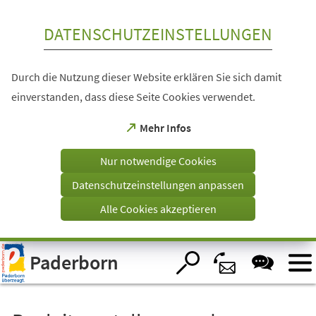
Inhalt anspringen
DATENSCHUTZEINSTELLUNGEN
Durch die Nutzung dieser Website erklären Sie sich damit
einverstanden, dass diese Seite Cookies verwendet.
(Öffnet
Mehr Infos
in
einem
Nur notwendige Cookies
neuen
Tab)
Datenschutzeinstellungen anpassen
Alle Cookies akzeptieren
Visuelle
Paderborn
Assistenzsoftware
öffnen.