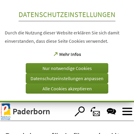
Inhalt anspringen
DATENSCHUTZEINSTELLUNGEN
Durch die Nutzung dieser Website erklären Sie sich damit
einverstanden, dass diese Seite Cookies verwendet.
(Öffnet
Mehr Infos
in
einem
Nur notwendige Cookies
neuen
Tab)
Datenschutzeinstellungen anpassen
Alle Cookies akzeptieren
Visuelle
Paderborn
Assistenzsoftware
öffnen.