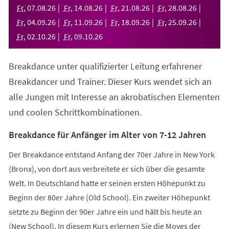
neuen
Fr
,
07
.
08
.
26
Fr
,
14
.
08
.
26
Fr
,
21
.
08
.
26
Fr
,
28
.
08
.
26
Tab)
Fr
,
04
.
09
.
26
Fr
,
11
.
09
.
26
Fr
,
18
.
09
.
26
Fr
,
25
.
09
.
26
Fr
,
02
.
10
.
26
Fr
,
09
.
10
.
26
Breakdance unter qualifizierter Leitung erfahrener
Breakdancer und Trainer. Dieser Kurs wendet sich an
alle Jungen mit Interesse an akrobatischen Elementen
und coolen Schrittkombinationen.
Breakdance für Anfänger im Alter von 7-12 Jahren
Der Breakdance entstand Anfang der 70er Jahre in New York
(Bronx), von dort aus verbreitete er sich über die gesamte
Welt. In Deutschland hatte er seinen ersten Höhepunkt zu
Beginn der 80er Jahre (Old School). Ein zweiter Höhepunkt
setzte zu Beginn der 90er Jahre ein und hält bis heute an
(New School). In diesem Kurs erlernen Sie die Moves der