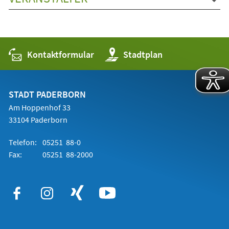
Kontaktformular
(Öffnet
Stadtplan
in
einem
neuen
Tab)
STADT PADERBORN
Am Hoppenhof 33
33104 Paderborn
Telefon:
05251 88-0
Fax:
05251 88-2000