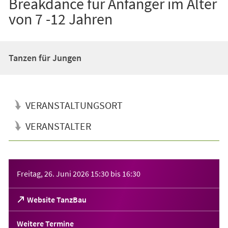
Breakdance für Anfänger im Alter
von 7 -12 Jahren
Tanzen für Jungen
VERANSTALTUNGSORT
VERANSTALTER
Veranstaltungsinformationen
Freitag, 26. Juni 2026
15:30
bis
16:30
(Öffnet
Website TanzBau
in
einem
Weitere Termine