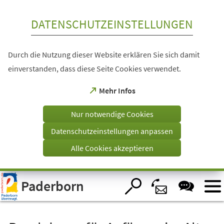
Inhalt anspringen
DATENSCHUTZEINSTELLUNGEN
Durch die Nutzung dieser Website erklären Sie sich damit
einverstanden, dass diese Seite Cookies verwendet.
(Öffnet
Mehr Infos
in
einem
Nur notwendige Cookies
neuen
Tab)
Datenschutzeinstellungen anpassen
Alle Cookies akzeptieren
Visuelle
Paderborn
Assistenzsoftware
öffnen.