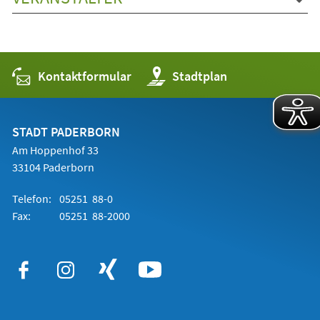
Kontaktformular
(Öffnet
Stadtplan
in
einem
neuen
Tab)
STADT PADERBORN
Am Hoppenhof 33
33104 Paderborn
Telefon:
05251 88-0
Fax:
05251 88-2000