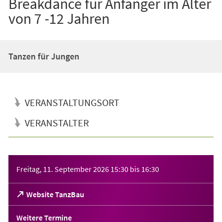
Breakdance für Anfänger im Alter
von 7 -12 Jahren
Tanzen für Jungen
VERANSTALTUNGSORT
VERANSTALTER
Veranstaltungsinformationen
Freitag, 11. September 2026
15:30
bis
16:30
(Öffnet
Website TanzBau
in
einem
Weitere Termine