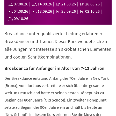
neuen
Fr
,
07
.
08
.
26
Fr
,
14
.
08
.
26
Fr
,
21
.
08
.
26
Fr
,
28
.
08
.
26
Tab)
Fr
,
04
.
09
.
26
Fr
,
18
.
09
.
26
Fr
,
25
.
09
.
26
Fr
,
02
.
10
.
26
Fr
,
09
.
10
.
26
Breakdance unter qualifizierter Leitung erfahrener
Breakdancer und Trainer. Dieser Kurs wendet sich an
alle Jungen mit Interesse an akrobatischen Elementen
und coolen Schrittkombinationen.
Breakdance für Anfänger im Alter von 7-12 Jahren
Der Breakdance entstand Anfang der 70er Jahre in New York
(Bronx), von dort aus verbreitete er sich über die gesamte
Welt. In Deutschland hatte er seinen ersten Höhepunkt zu
Beginn der 80er Jahre (Old School). Ein zweiter Höhepunkt
setzte zu Beginn der 90er Jahre ein und hält bis heute an
(New School). In diesem Kurs erlernen Sie die Moves der