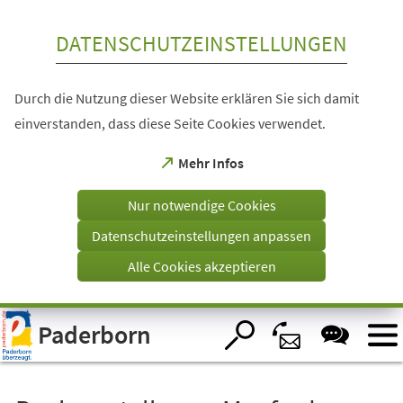
Inhalt anspringen
DATENSCHUTZEINSTELLUNGEN
Durch die Nutzung dieser Website erklären Sie sich damit
einverstanden, dass diese Seite Cookies verwendet.
(Öffnet
Mehr Infos
in
einem
Nur notwendige Cookies
neuen
Tab)
Datenschutzeinstellungen anpassen
Alle Cookies akzeptieren
Visuelle
Paderborn
Assistenzsoftware
öffnen.