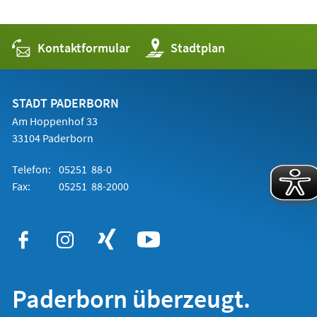
Kontaktformular
(Öffnet
Stadtplan
in
einem
neuen
Tab)
STADT PADERBORN
Am Hoppenhof 33
33104 Paderborn
Telefon:
05251 88-0
Fax:
05251 88-2000
Paderborn überzeugt.