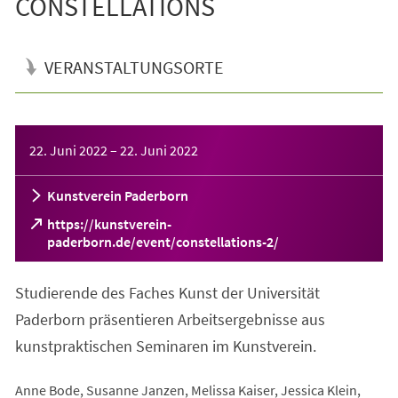
CONSTELLATIONS
VERANSTALTUNGSORTE
Veranstaltungsinformationen
22. Juni 2022
–
22. Juni 2022
Kunstverein Paderborn
https://kunstverein-
(Öffnet
paderborn.de/event/constellations-2/
in
einem
Studierende des Faches Kunst der Universität
neuen
Tab)
Paderborn präsentieren Arbeitsergebnisse aus
kunstpraktischen Seminaren im Kunstverein.
Anne Bode, Susanne Janzen, Melissa Kaiser, Jessica Klein,