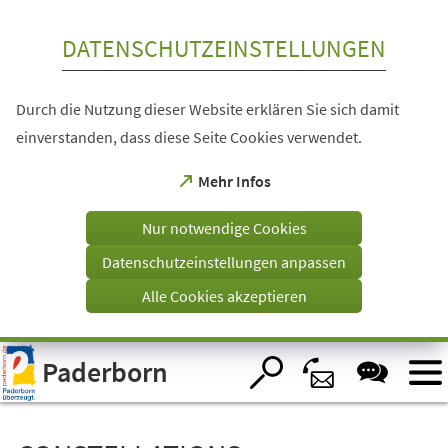
Inhalt anspringen
DATENSCHUTZEINSTELLUNGEN
Durch die Nutzung dieser Website erklären Sie sich damit
einverstanden, dass diese Seite Cookies verwendet.
(Öffnet
Mehr Infos
in
einem
Nur notwendige Cookies
neuen
Tab)
Datenschutzeinstellungen anpassen
Alle Cookies akzeptieren
Visuelle
Paderborn
Assistenzsoftware
öffnen.