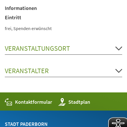
Informationen
Eintritt
frei, Spenden erwünscht
VERANSTALTUNGSORT
VERANSTALTER
Kontaktformular
(Öffnet
Stadtplan
in
einem
neuen
Tab)
STADT PADERBORN