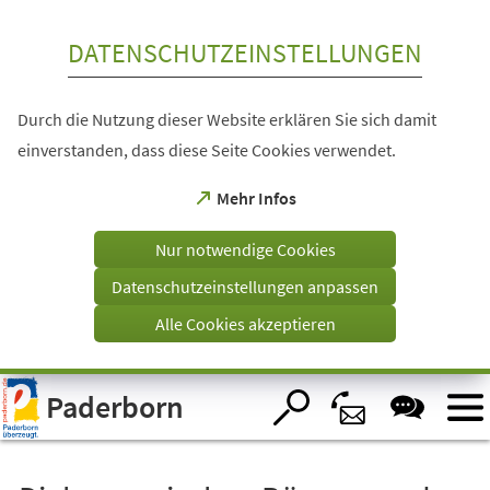
Inhalt anspringen
DATENSCHUTZEINSTELLUNGEN
Durch die Nutzung dieser Website erklären Sie sich damit
einverstanden, dass diese Seite Cookies verwendet.
(Öffnet
Mehr Infos
in
einem
Nur notwendige Cookies
neuen
Tab)
Datenschutzeinstellungen anpassen
Alle Cookies akzeptieren
Visuelle
Paderborn
Assistenzsoftware
öffnen.