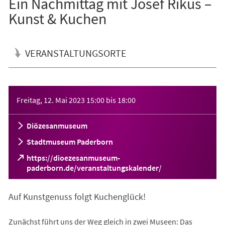
Ein Nachmittag mit Josef Rikus –
Kunst & Kuchen
VERANSTALTUNGSORTE
Veranstaltungsinformationen
Freitag, 12. Mai 2023
15:00
bis
18:00
Diözesanmuseum
Stadtmuseum Paderborn
https://dioezesanmuseum-
(Öffnet
paderborn.de/veranstaltungskalender/
in
einem
Auf Kunstgenuss folgt Kuchenglück!
neuen
Tab)
Zunächst führt uns der Weg gleich in zwei Museen: Das