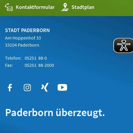
Kontaktformular
(Öffnet
Stadtplan
in
einem
neuen
Tab)
STADT PADERBORN
Am Hoppenhof 33
33104 Paderborn
Telefon:
05251 88-0
Fax:
05251 88-2000
Paderborn überzeugt.