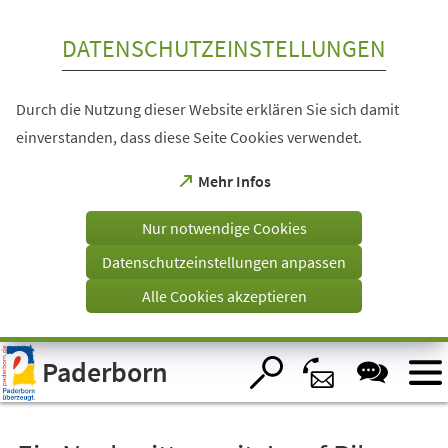
Inhalt anspringen
DATENSCHUTZEINSTELLUNGEN
Durch die Nutzung dieser Website erklären Sie sich damit
einverstanden, dass diese Seite Cookies verwendet.
(Öffnet
Mehr Infos
in
einem
Nur notwendige Cookies
neuen
Tab)
Datenschutzeinstellungen anpassen
Alle Cookies akzeptieren
Visuelle
Paderborn
Assistenzsoftware
öffnen.