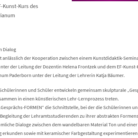
einem
-Kunst-Kurs des
neuen
Tab)
rianum
m Dialog
ht anlässlich der Kooperation zwischen einem Kunstdidaktik-Semina
unter der Leitung der Dozentin Helena Frontzek und dem EF-Kunst-
m Paderborn unter der Leitung der Lehrerin Katja Bäumer.
Schülerinnen und Schüler entwickeln gemeinsam skulpturale „Ges
ammen in einen künstlerischen Lehr-Lernprozess treten.
„Gesprächs-FORMEN“ die Schnittstelle, bei der die Schülerinnen u
r Begleitung der Lehramtsstudierenden zu ihrer abstrakten Formen
umliche Dialoge zwischen dem wandelbaren Material Ton und einer
 erkunden sowie mit keramischer Farbgestaltung experimentieren.