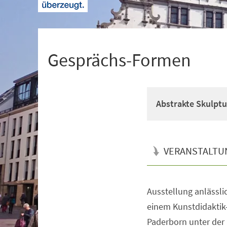
+
1
Gesprächs-Formen
Abstrakte Skulptu
VERANSTALTU
Ausstellung anlässli
Veranstaltungsinformationen
einem Kunstdidaktik-
Paderborn unter der