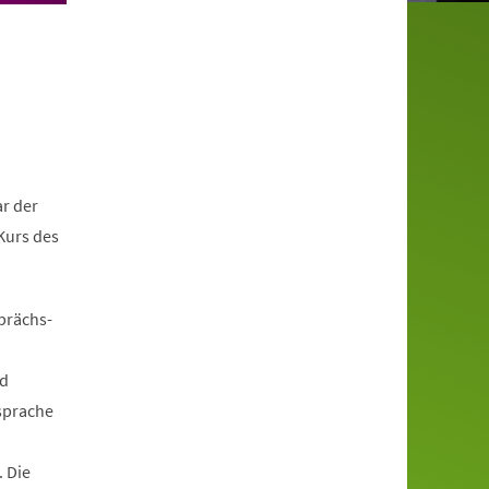
r der
Kurs des
prächs-
nd
sprache
 Die