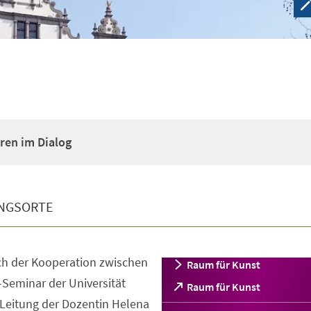
ren im Dialog
NGSORTE
ch der Kooperation zwischen
Raum für Kunst
Seminar der Universität
(Öffnet
Raum für Kunst
in
 Leitung der Dozentin Helena