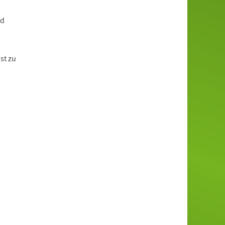
nd
st zu