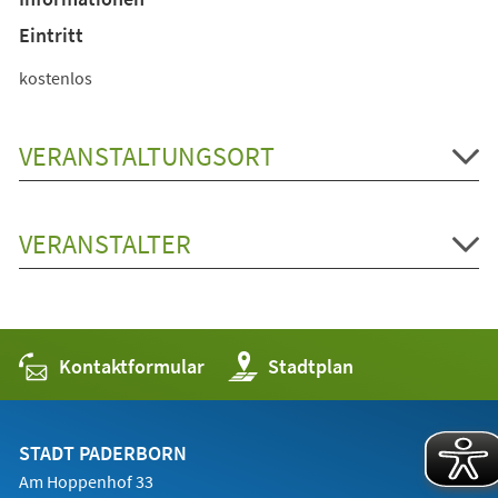
Eintritt
kostenlos
VERANSTALTUNGSORT
VERANSTALTER
Kontaktformular
(Öffnet
Stadtplan
in
einem
neuen
Tab)
STADT PADERBORN
Am Hoppenhof 33