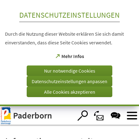
Inhalt anspringen
DATENSCHUTZEINSTELLUNGEN
Durch die Nutzung dieser Website erklären Sie sich damit
einverstanden, dass diese Seite Cookies verwendet.
(Öffnet
Mehr Infos
in
einem
Nur notwendige Cookies
neuen
Tab)
Datenschutzeinstellungen anpassen
Alle Cookies akzeptieren
Visuelle
Paderborn
Assistenzsoftware
öffnen.