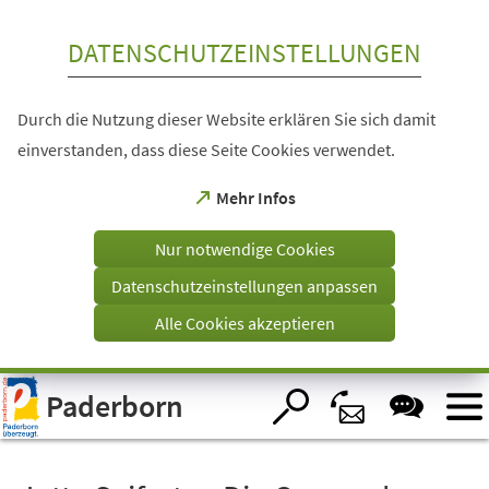
Inhalt anspringen
DATENSCHUTZEINSTELLUNGEN
Durch die Nutzung dieser Website erklären Sie sich damit
einverstanden, dass diese Seite Cookies verwendet.
(Öffnet
Mehr Infos
in
einem
Nur notwendige Cookies
neuen
Tab)
Datenschutzeinstellungen anpassen
Alle Cookies akzeptieren
Visuelle
Paderborn
Assistenzsoftware
öffnen.