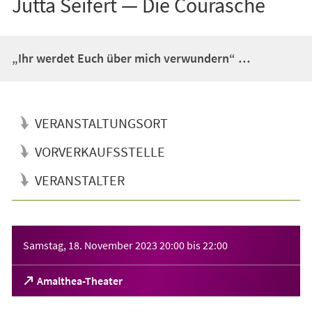
Jutta Seifert — Die Courasche
„Ihr werdet Euch über mich verwundern“ …
VERANSTALTUNGSORT
VORVERKAUFSSTELLE
VERANSTALTER
Veranstaltungsinformationen
Samstag, 18. November 2023
20:00
bis
22:00
(Öffnet
Amalthea-Theater
in
einem