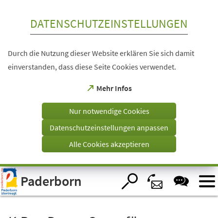
Inhalt anspringen
DATENSCHUTZEINSTELLUNGEN
Durch die Nutzung dieser Website erklären Sie sich damit
einverstanden, dass diese Seite Cookies verwendet.
(Öffnet
Mehr Infos
in
einem
Nur notwendige Cookies
neuen
Tab)
Datenschutzeinstellungen anpassen
Alle Cookies akzeptieren
Visuelle
Paderborn
Assistenzsoftware
öffnen.