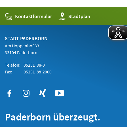
Kontaktformular
(Öffnet
Stadtplan
in
einem
neuen
Tab)
STADT PADERBORN
Am Hoppenhof 33
33104 Paderborn
Telefon:
05251 88-0
Fax:
05251 88-2000
Paderborn überzeugt.