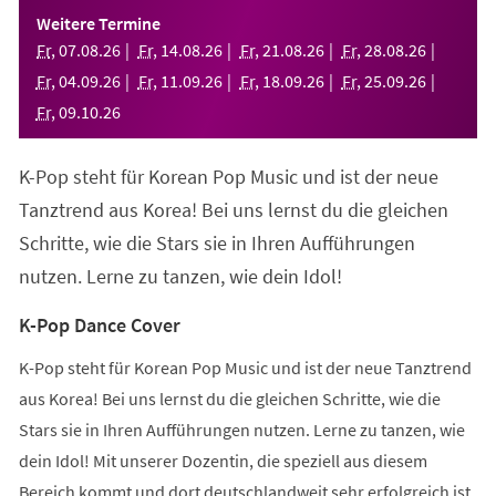
einem
Weitere Termine
neuen
Fr
,
07
.
08
.
26
Fr
,
14
.
08
.
26
Fr
,
21
.
08
.
26
Fr
,
28
.
08
.
26
Tab)
Fr
,
04
.
09
.
26
Fr
,
11
.
09
.
26
Fr
,
18
.
09
.
26
Fr
,
25
.
09
.
26
Fr
,
09
.
10
.
26
K-Pop steht für Korean Pop Music und ist der neue
Tanztrend aus Korea! Bei uns lernst du die gleichen
Schritte, wie die Stars sie in Ihren Aufführungen
nutzen. Lerne zu tanzen, wie dein Idol!
K-Pop Dance Cover
K-Pop steht für Korean Pop Music und ist der neue Tanztrend
aus Korea! Bei uns lernst du die gleichen Schritte, wie die
Stars sie in Ihren Aufführungen nutzen. Lerne zu tanzen, wie
dein Idol! Mit unserer Dozentin, die speziell aus diesem
Bereich kommt und dort deutschlandweit sehr erfolgreich ist,