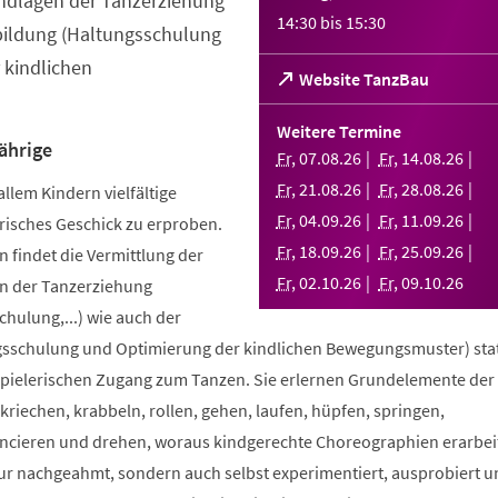
ndlagen der Tanzerziehung
14:30
bis
15:30
bildung (Haltungsschulung
 kindlichen
(Öffnet
Website TanzBau
in
einem
Weitere Termine
neuen
ährige
Fr
,
07
.
08
.
26
Fr
,
14
.
08
.
26
Tab)
Fr
,
21
.
08
.
26
Fr
,
28
.
08
.
26
allem Kindern vielfältige
Fr
,
04
.
09
.
26
Fr
,
11
.
09
.
26
risches Geschick zu erproben.
Fr
,
18
.
09
.
26
Fr
,
25
.
09
.
26
 findet die Vermittlung der
Fr
,
02
.
10
.
26
Fr
,
09
.
10
.
26
n der Tanzerziehung
ulung,...) wie auch der
sschulung und Optimierung der kindlichen Bewegungsmuster) stat
spielerischen Zugang zum Tanzen. Sie erlernen Grundelemente der
riechen, krabbeln, rollen, gehen, laufen, hüpfen, springen,
ncieren und drehen, woraus kindgerechte Choreographien erarbei
nur nachgeahmt, sondern auch selbst experimentiert, ausprobiert u