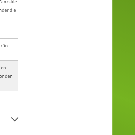
anzstile
nder die
Grün-
ten
vor den