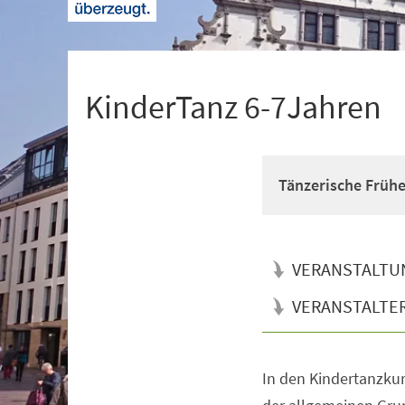
+
1
KinderTanz 6-7Jahren
Tänzerische Früh
VERANSTALTU
VERANSTALTE
In den Kindertanzkur
Veranstaltungsinformationen