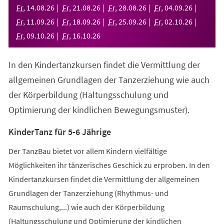
neuen
Fr
,
14
.
08
.
26
Fr
,
21
.
08
.
26
Fr
,
28
.
08
.
26
Fr
,
04
.
09
.
26
Tab)
Fr
,
11
.
09
.
26
Fr
,
18
.
09
.
26
Fr
,
25
.
09
.
26
Fr
,
02
.
10
.
26
Fr
,
09
.
10
.
26
Fr
,
16
.
10
.
26
In den Kindertanzkursen findet die Vermittlung der
allgemeinen Grundlagen der Tanzerziehung wie auch
der Körperbildung (Haltungsschulung und
Optimierung der kindlichen Bewegungsmuster).
KinderTanz für 5-6 Jährige
Der TanzBau bietet vor allem Kindern vielfältige
Möglichkeiten ihr tänzerisches Geschick zu erproben. In den
Kindertanzkursen findet die Vermittlung der allgemeinen
Grundlagen der Tanzerziehung (Rhythmus- und
Raumschulung,...) wie auch der Körperbildung
(Haltungsschulung und Optimierung der kindlichen