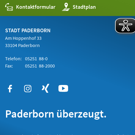
Kontaktformular
(Öffnet
Stadtplan
in
einem
neuen
Tab)
STADT PADERBORN
Am Hoppenhof 33
33104 Paderborn
Telefon:
05251 88-0
Fax:
05251 88-2000
Paderborn überzeugt.