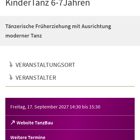
KinderTanz 6-7Jahren
Tänzerische Früherziehung mit Ausrichtung
moderner Tanz
VERANSTALTUNGSORT
VERANSTALTER
Veranstaltungsinformationen
Freitag, 17. September 2027
14:30
bis
15:30
(Öffnet
Website TanzBau
in
einem
Weitere Termine