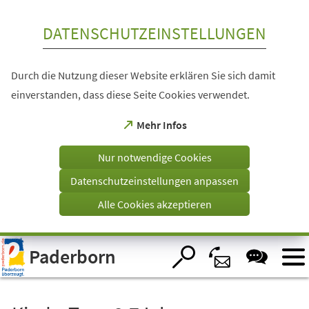
Inhalt anspringen
DATENSCHUTZEINSTELLUNGEN
Durch die Nutzung dieser Website erklären Sie sich damit
einverstanden, dass diese Seite Cookies verwendet.
(Öffnet
Mehr Infos
in
einem
Nur notwendige Cookies
neuen
Tab)
Datenschutzeinstellungen anpassen
Alle Cookies akzeptieren
Visuelle
Paderborn
Assistenzsoftware
öffnen.