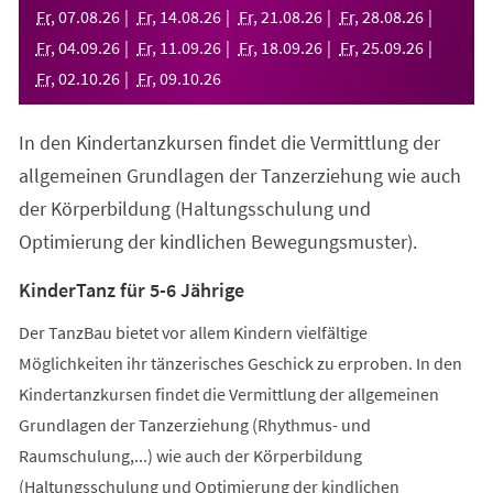
neuen
Fr
,
07
.
08
.
26
Fr
,
14
.
08
.
26
Fr
,
21
.
08
.
26
Fr
,
28
.
08
.
26
Tab)
Fr
,
04
.
09
.
26
Fr
,
11
.
09
.
26
Fr
,
18
.
09
.
26
Fr
,
25
.
09
.
26
Fr
,
02
.
10
.
26
Fr
,
09
.
10
.
26
In den Kindertanzkursen findet die Vermittlung der
allgemeinen Grundlagen der Tanzerziehung wie auch
der Körperbildung (Haltungsschulung und
Optimierung der kindlichen Bewegungsmuster).
KinderTanz für 5-6 Jährige
Der TanzBau bietet vor allem Kindern vielfältige
Möglichkeiten ihr tänzerisches Geschick zu erproben. In den
Kindertanzkursen findet die Vermittlung der allgemeinen
Grundlagen der Tanzerziehung (Rhythmus- und
Raumschulung,...) wie auch der Körperbildung
(Haltungsschulung und Optimierung der kindlichen